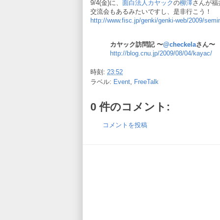
9/4(金)に、
面白法人カヤック
の
柳澤
さんが福
交流会もあるみたいですし、是非行こう！
http://www.fisc.jp/genki/genki-web/2009/semi
カヤック訪問記 〜
@checkela
さん〜
http://blog.cnu.jp/2009/08/04/kayac/
時刻:
23:52
ラベル:
Event
,
FreeTalk
0 件のコメント:
コメントを投稿