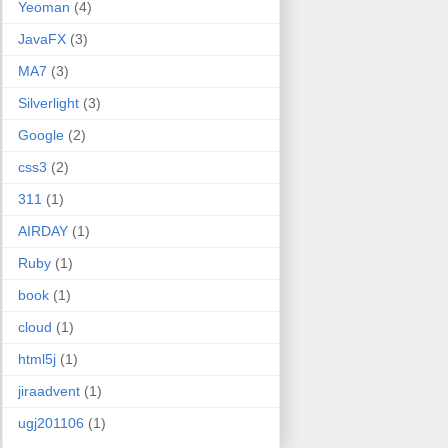
Yeoman
(4)
JavaFX
(3)
MA7
(3)
Silverlight
(3)
Google
(2)
css3
(2)
311
(1)
AIRDAY
(1)
Ruby
(1)
book
(1)
cloud
(1)
html5j
(1)
jiraadvent
(1)
ugj201106
(1)