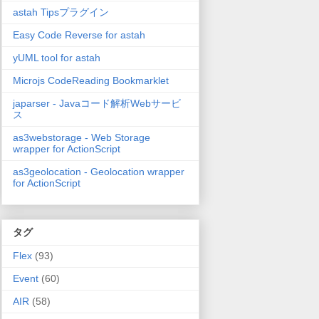
astah Tipsプラグイン
Easy Code Reverse for astah
yUML tool for astah
Microjs CodeReading Bookmarklet
japarser - Javaコード解析Webサービ
ス
as3webstorage - Web Storage
wrapper for ActionScript
as3geolocation - Geolocation wrapper
for ActionScript
タグ
Flex
(93)
Event
(60)
AIR
(58)