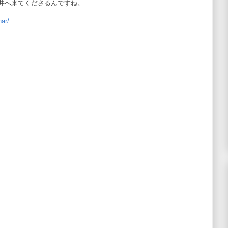
井へ来てくださるんですね。
nar/