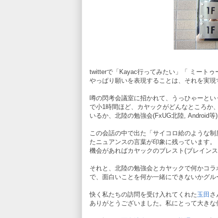
twitterで「Kayac行ってみたい」「 ミ
やっぱり願いを表現することは、それを実現
噂の閃考会議室に招かれて、うっひゃーとい
で小1時間ほど、カヤックがどんなところか、
いるか、北陸の勉強会(FxUG北陸, Android等
この会話の中で出た「サイコロ給のような制
たニュアンスの言葉が印象に残っています。
機会があればカヤックのブレスト(ブレイン
それと、北陸の勉強会とカヤックで何かコラ
で、面白いことを何か一緒にできないかグル
快く私たちの訪問を受け入れてくれた
玉田
さ
ありがとうございました。私にとって大きな