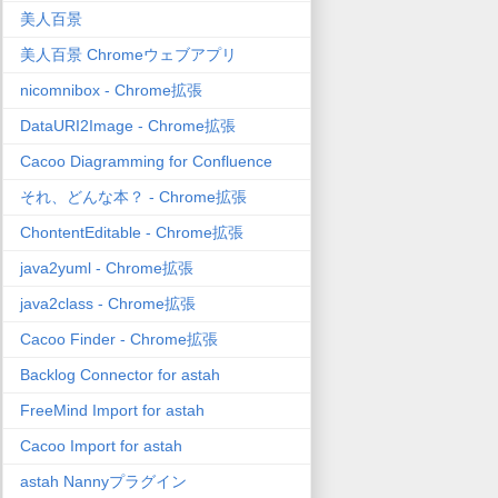
美人百景
美人百景 Chromeウェブアプリ
nicomnibox - Chrome拡張
DataURI2Image - Chrome拡張
Cacoo Diagramming for Confluence
それ、どんな本？ - Chrome拡張
ChontentEditable - Chrome拡張
java2yuml - Chrome拡張
java2class - Chrome拡張
Cacoo Finder - Chrome拡張
Backlog Connector for astah
FreeMind Import for astah
Cacoo Import for astah
astah Nannyプラグイン