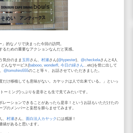
ートゥー」的なノリで決まった今回の訪問。
するための重要なアクションなんだと実感。
う気分のまま
玉田
さん、
村瀬
さん(
@typester
)、
@checkela
さんと4人
どんなサービス(
babooo
,
wonderfl
,
今日の緑さん
...etc)を世に出して
)、
@tomohiro555
のこと等々、お話させていただきました。
度だけ移植しても意味がない。カヤックは人で出来ている。」といっ
ストーミング)っぷりを是非とも生で見てみたいです。
ボレーションできることがあったら是非！というお話もいただけたの
ープのメンバーと妄想を膨らませてみます。
ん、
村瀬
さん、
面白法人カヤック
には感謝！
価値があると思います。