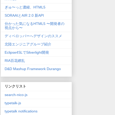
ぎゅ〜っと濃縮、HTML5
SORAAIとAIR 2.0 新API
分かった気になるHTML5 〜開発者の
視点から〜
ディベロッパーへデザインのススメ
北陸エンジニアグループ紹介
Eclipse4SLでSilverlight開発
RIA百花繚乱
D&D Mashup Framework Durango
リンクリスト
search-nico-js
typetalk-js
typetalk notifications