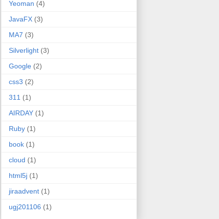
Yeoman
(4)
JavaFX
(3)
MA7
(3)
Silverlight
(3)
Google
(2)
css3
(2)
311
(1)
AIRDAY
(1)
Ruby
(1)
book
(1)
cloud
(1)
html5j
(1)
jiraadvent
(1)
ugj201106
(1)