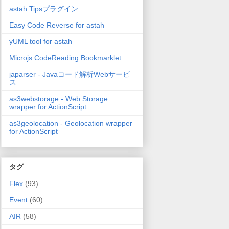
astah Tipsプラグイン
Easy Code Reverse for astah
yUML tool for astah
Microjs CodeReading Bookmarklet
japarser - Javaコード解析Webサービ
ス
as3webstorage - Web Storage
wrapper for ActionScript
as3geolocation - Geolocation wrapper
for ActionScript
タグ
Flex
(93)
Event
(60)
AIR
(58)