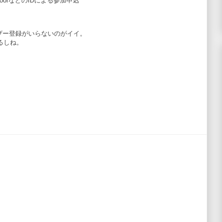
ivedoorなどのIDによる参加申込
ーザー登録がいらないのがイイ。
るしね。