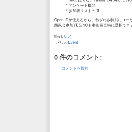
* Mixi, はてな、Yahoo! JAPAN、L
* アンケート機能
* 参加者リストのDL
Open IDが使えるから、わざわざ特別にユ
懇親会参加YES/NOも参加宣言時に選択でき
時刻:
0:54
ラベル:
Event
0 件のコメント:
コメントを投稿