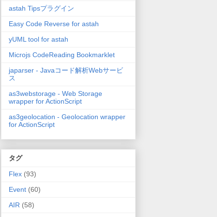
astah Tipsプラグイン
Easy Code Reverse for astah
yUML tool for astah
Microjs CodeReading Bookmarklet
japarser - Javaコード解析Webサービ
ス
as3webstorage - Web Storage
wrapper for ActionScript
as3geolocation - Geolocation wrapper
for ActionScript
タグ
Flex
(93)
Event
(60)
AIR
(58)