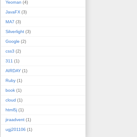
Yeoman
(4)
JavaFX
(3)
MA7
(3)
Silverlight
(3)
Google
(2)
css3
(2)
311
(1)
AIRDAY
(1)
Ruby
(1)
book
(1)
cloud
(1)
html5j
(1)
jiraadvent
(1)
ugj201106
(1)