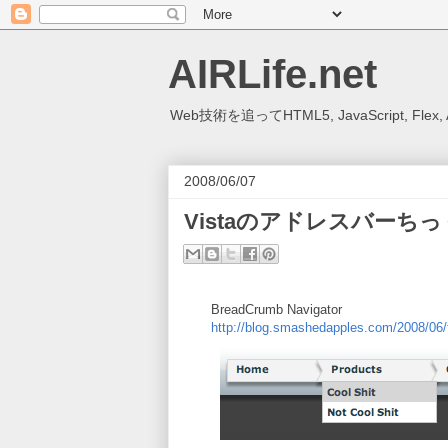
AIRLife.net
Web技術を追ってHTML5, JavaScript, Fl
2008/06/07
Vistaのアドレスバーち
BreadCrumb Navigator
http://blog.smashedapples.com/2008/06/