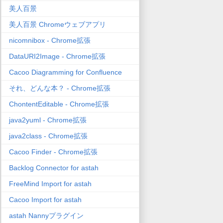
美人百景
美人百景 Chromeウェブアプリ
nicomnibox - Chrome拡張
DataURI2Image - Chrome拡張
Cacoo Diagramming for Confluence
それ、どんな本？ - Chrome拡張
ChontentEditable - Chrome拡張
java2yuml - Chrome拡張
java2class - Chrome拡張
Cacoo Finder - Chrome拡張
Backlog Connector for astah
FreeMind Import for astah
Cacoo Import for astah
astah Nannyプラグイン