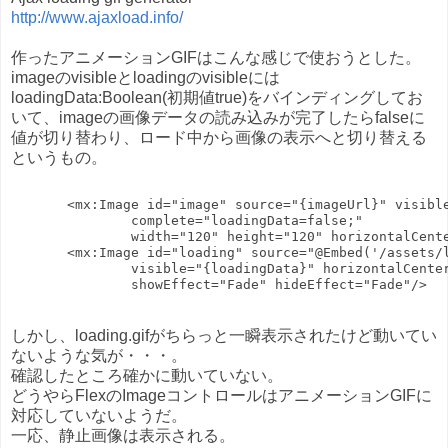
http://www.ajaxload.info/
作ったアニメーションGIFはこんな感じで使おうとした。
imageのvisibleとloadingのvisibleには
loadingData:Boolean(初期値true)をバインディングしてお
いて、imageの画像データの読み込みが完了したらfalseに
値が切り替わり、ロード中から画像の表示へと切り替える
というもの。
       <mx:Image id="image" source="{imageUrl}" visibl
               complete="loadingData=false;"
               width="120" height="120" horizontalCent
       <mx:Image id="loading" source="@Embed('/assets/
               visible="{loadingData}" horizontalCente
               showEffect="Fade" hideEffect="Fade"/>
しかし、loading.gifがちらっと一瞬表示されたけど動いてい
ないような気が・・・。
確認したところ確かに動いていない。
どうやらFlexのImageコントロールはアニメーションGIFに
対応していないようだ。
一応、静止画像は表示される。