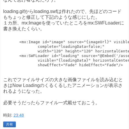
loading.gifからloading.swfは作れたので、先ほどのコード
もちょっと修正して下記のような感じにした。
１カ所、mx:Imageを使っていたところをmx:SWFLoaderに
書き換えたくらい。
       <mx:Image id="image" source="{imageUrl}" visibl
               complete="loadingData=false;"
               width="120" height="120" horizontalCent
       <mx:SWFLoader id="loading" source="@Embed('/ass
               visible="{loadingData}" horizontalCente
               showEffect="Fade" hideEffect="Fade"/>
これでファイルサイズの大きな画像ファイルを読み込むと
きはNow Loadingのくるくるしたアニメーションが表示さ
れるようになった。
必要そうだったらファイル一式載せておこう。
時刻:
23:48
共有